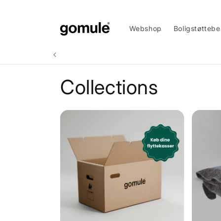
Gå til
indhold
Webshop
Boligstøtteb
Collections