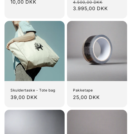
Normalpris
10,00 DKK
Normalpris
Udsalgspri
4.500,00 DKK
3.995,00 DKK
Skuldertaske - Tote bag
Pakketape
Normalpris
39,00 DKK
Normalpris
25,00 DKK