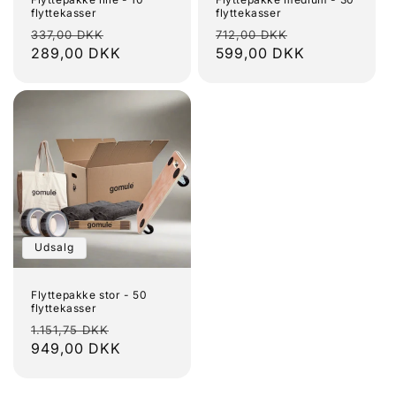
flyttekasser
flyttekasser
Normalpris
Udsalgspris
Normalpris
Udsalgspris
337,00 DKK
712,00 DKK
289,00 DKK
599,00 DKK
Udsalg
Flyttepakke stor - 50
flyttekasser
Normalpris
Udsalgspris
1.151,75 DKK
949,00 DKK