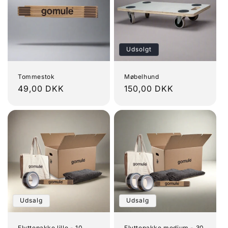
Udsolgt
Tommestok
Møbelhund
Normalpris
49,00 DKK
Normalpris
150,00 DKK
Udsalg
Udsalg
Flyttepakke lille - 10
Flyttepakke medium - 30